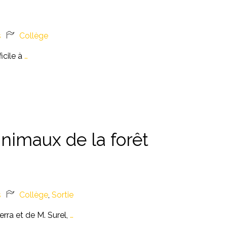
s
Collège
icile à
…
nimaux de la forêt
s
Collège
,
Sortie
rra et de M. Surel,
…