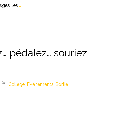
sges, les
…
ez… pédalez… souriez
Collège
,
Evénements
,
Sortie
s
…