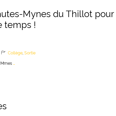
utes-Mynes du Thillot pour
e temps !
Collège
,
Sortie
de Mmes
…
es