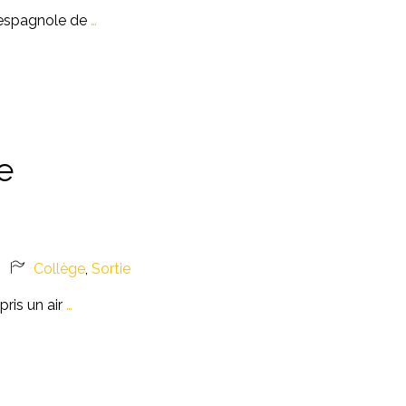
e espagnole de
…
e
s
Collège
,
Sortie
ris un air
…