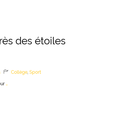
ès des étoiles
s
Collège
,
Sport
our
…