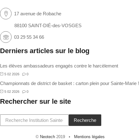
17 avenue de Robache
88100 SAINT-DIÉ-des-VOSGES
03 29 55 34 66
Derniers articles sur le blog
Les élèves ambassadeurs engagés contre le harcèlement
5 02 2026
0
Championnats de district de basket : carton plein pour Sainte-Marie !
5 02 2026
0
Rechercher sur le site
Recherche
©
Neotech
2019 •
Mentions légales