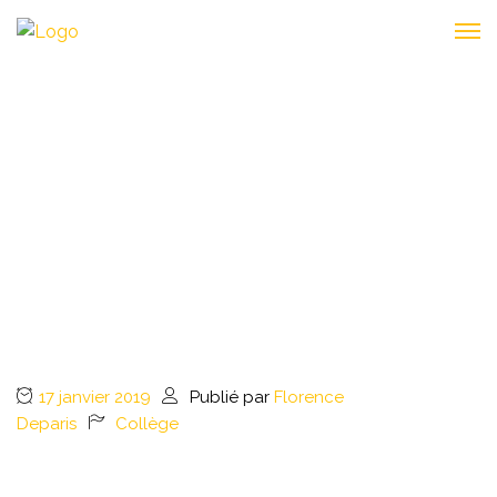
PARA UNA HERMOSA
AMISTAD (POUR UNE
BELLE AMITIÉ)
17 janvier 2019
Publié par
Florence
Deparis
Collège