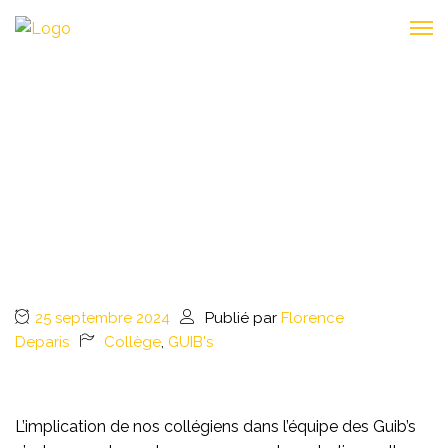
LES GUIB’S : UN JOLI
CRU ANNONCÉ
25 septembre 2024
Publié par
Florence
Deparis
Collège
,
GUIB's
L’implication de nos collégiens dans l’équipe des Guib’s