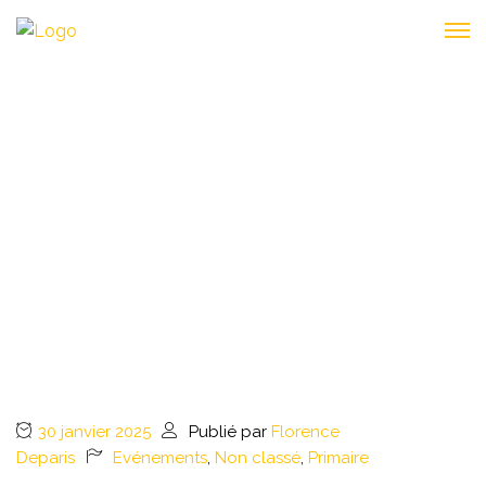
ELECTION AU CM2B : LE
PREMIER TOUR A
RÉVÉLÉ LES 4
FINALISTES !
30 janvier 2025
Publié par
Florence
Deparis
Evénements
,
Non classé
,
Primaire