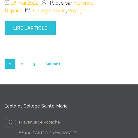
16 mai 2022
Publié par
Florence
Deparis
Collège
,
Sortie
,
Voyage
LIRE L'ARTICLE
1
2
3
Suivant
Navigation des articles
École et Collège Sainte-Marie
17 avenue de Robache
88100 SAINT-DIÉ-des-VOSGES