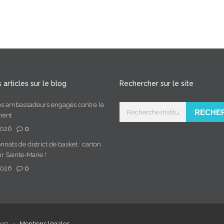
 articles sur le blog
Rechercher sur le site
es ambassadeurs engagés contre le
RECHE
ment
2026
0
ats de district de basket : carton
r Sainte-Marie !
2026
0
019 •
Mentions légales