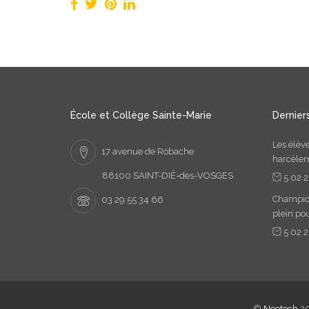
École et Collège Sainte-Marie
Derniers
Les élèv
17 avenue de Robache
harcèle
88100 SAINT-DIÉ-des-VOSGES
5 02 
Championn
03 29 55 34 66
plein pou
5 02 
©
Neotech
2