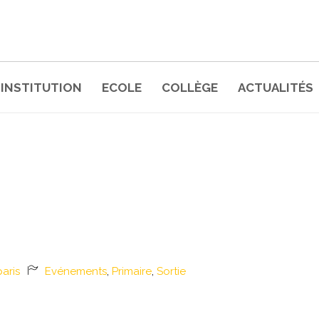
INSTITUTION
ECOLE
COLLÈGE
ACTUALITÉS
G JUNIOR : APPRENDRE AUT
aris
Evénements
,
Primaire
,
Sortie