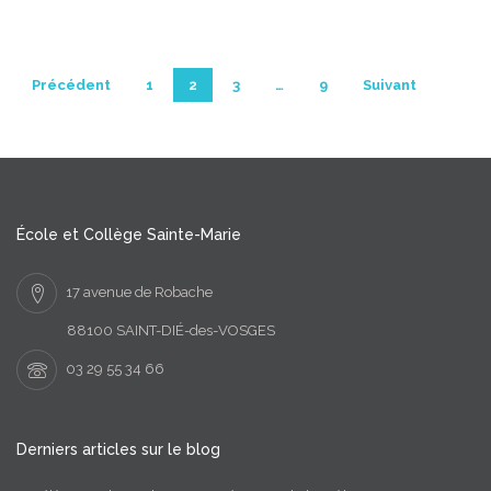
Précédent
1
2
3
…
9
Suivant
Navigation des articles
École et Collège Sainte-Marie
17 avenue de Robache
88100 SAINT-DIÉ-des-VOSGES
03 29 55 34 66
Derniers articles sur le blog