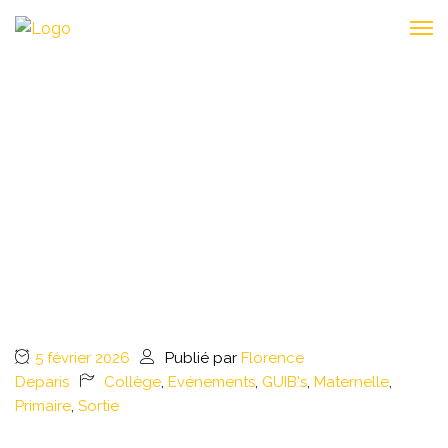
LE DÉFILÉ DE LA SAINT-
NICOLAS : UN MOMENT
MAGIQUE !
5 février 2026
Publié par
Florence
Deparis
Collège
,
Evénements
,
GUIB's
,
Maternelle
,
Primaire
,
Sortie