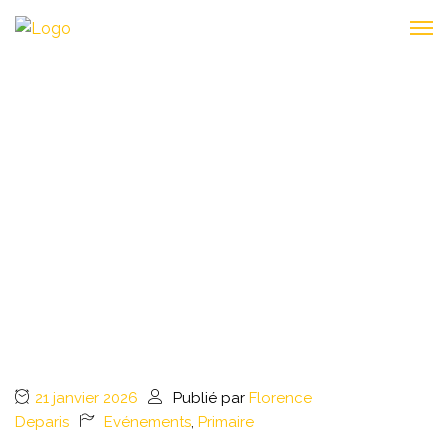
📚✨ VOYAGE AU PAYS
DES MOTS :
INTERVENTION D’ERIK
L’HOMME ! ✨📚
21 janvier 2026
Publié par
Florence
Deparis
Evénements
,
Primaire